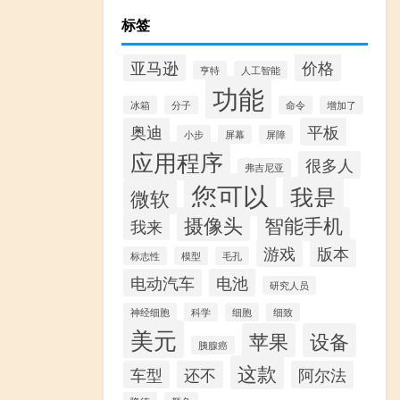
标签
亚马逊
价格
亨特
人工智能
功能
冰箱
分子
命令
增加了
奥迪
平板
小步
屏幕
屏障
应用程序
很多人
弗吉尼亚
您可以
我是
微软
摄像头
智能手机
我来
游戏
版本
标志性
模型
毛孔
电动汽车
电池
研究人员
神经细胞
科学
细胞
细致
美元
苹果
设备
胰腺癌
这款
车型
还不
阿尔法