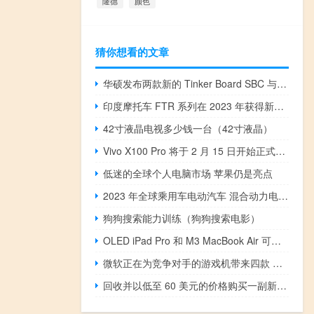
隆德
颜色
猜你想看的文章
华硕发布两款新的 Tinker Board SBC 与 Raspberry Pi 主板竞争
印度摩托车 FTR 系列在 2023 年获得新的运动装饰
42寸液晶电视多少钱一台（42寸液晶）
Vivo X100 Pro 将于 2 月 15 日开始正式销售
低迷的全球个人电脑市场 苹果仍是亮点
2023 年全球乘用车电动汽车 混合动力电池市场将扩大 40%
狗狗搜索能力训练（狗狗搜索电影）
OLED iPad Pro 和 M3 MacBook Air 可能会在本周推出
微软正在为竞争对手的游戏机带来四款 Xbox 独占游戏
回收并以低至 60 美元的价格购买一副新的 Galaxy Buds FE