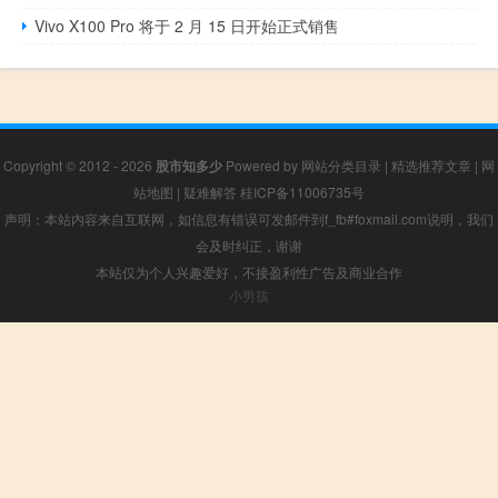
Vivo X100 Pro 将于 2 月 15 日开始正式销售
Copyright © 2012 - 2026
股市知多少
Powered by
网站分类目录
|
精选推荐文章
|
网
站地图
|
疑难解答
桂ICP备11006735号
声明：本站内容来自互联网，如信息有错误可发邮件到f_fb#foxmail.com说明，我们
会及时纠正，谢谢
本站仅为个人兴趣爱好，不接盈利性广告及商业合作
小男孩