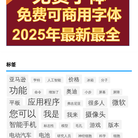
标签
亚马逊
价格
亨特
人工智能
冰箱
分子
功能
奥迪
命令
增加了
小步
屏幕
屏障
应用程序
微软
平板
很多人
弗吉尼亚
您可以
我是
摄像头
我来
智能手机
游戏
版本
标志性
模型
毛孔
电动汽车
电池
研究人员
神经细胞
科学
细胞