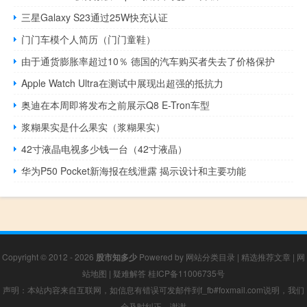
三星Galaxy S23通过25W快充认证
门门车模个人简历（门门童鞋）
由于通货膨胀率超过10％ 德国的汽车购买者失去了价格保护
Apple Watch Ultra在测试中展现出超强的抵抗力
奥迪在本周即将发布之前展示Q8 E-Tron车型
浆糊果实是什么果实（浆糊果实）
42寸液晶电视多少钱一台（42寸液晶）
华为P50 Pocket新海报在线泄露 揭示设计和主要功能
Copyright © 2012 - 2026
股市知多少
Powered by
网站分类目录
|
精选推荐文章
|
网
站地图
|
疑难解答
桂ICP备11006735号
声明：本站内容来自互联网，如信息有错误可发邮件到f_fb#foxmail.com说明，我们
会及时纠正，谢谢