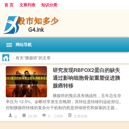
首 页
文章列表
知识分类
网站导航
>
有关“胰腺癌”的文章
研究发现RBFOX2蛋白的缺失
通过影响细胞骨架重塑促进胰
腺癌转移
胰腺癌的预后具有挑战性，五年总生存
率仅为 12.5%。诊断经常发生在晚期，其特征是转移到远处部位。
控制胰腺癌转移的复杂分子机制仍然是持续研究和探索的主题...
yj
04-06
0
639
文章列表