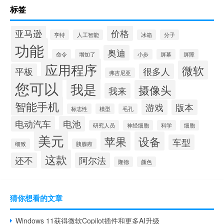
标签
亚马逊
价格
亨特
人工智能
冰箱
分子
功能
奥迪
命令
增加了
小步
屏幕
屏障
应用程序
微软
平板
很多人
弗吉尼亚
您可以
我是
摄像头
我来
智能手机
游戏
版本
标志性
模型
毛孔
电动汽车
电池
研究人员
神经细胞
科学
细胞
美元
苹果
设备
车型
细致
胰腺癌
这款
还不
阿尔法
隆德
颜色
猜你想看的文章
Windows 11获得微软Copilot插件和更多AI升级