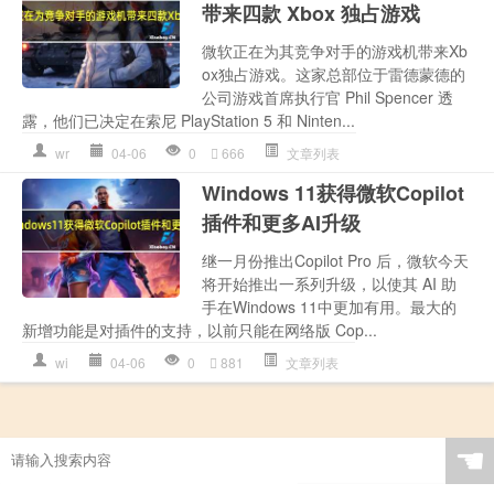
带来四款 Xbox 独占游戏
微软正在为其竞争对手的游戏机带来Xb
ox独占游戏。这家总部位于雷德蒙德的
公司游戏首席执行官 Phil Spencer 透
露，他们已决定在索尼 PlayStation 5 和 Ninten...
wr
04-06
0
666
文章列表
Windows 11获得微软Copilot
插件和更多AI升级
继一月份推出Copilot Pro 后，微软今天
将开始推出一系列升级，以使其 AI 助
手在Windows 11中更加有用。最大的
新增功能是对插件的支持，以前只能在网络版 Cop...
wi
04-06
0
881
文章列表
☚