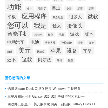
功能
奥迪
命令
增加了
小步
屏幕
屏障
应用程序
微软
平板
很多人
弗吉尼亚
您可以
我是
摄像头
我来
智能手机
游戏
版本
标志性
模型
毛孔
电动汽车
电池
研究人员
神经细胞
科学
细胞
美元
苹果
设备
车型
细致
胰腺癌
这款
还不
阿尔法
隆德
颜色
猜你想看的文章
选择 Steam Deck OLED 还是 Windows 手持设备
三星发布适用于 Galaxy S23 S21 等机型的相机助手
回收并以低至 60 美元的价格购买一副新的 Galaxy Buds FE