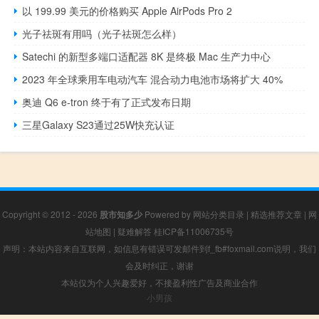
以 199.99 美元的价格购买 Apple AirPods Pro 2
光子祛斑有用吗（光子祛斑怎么样）
Satechi 的新型多端口适配器 8K 是终极 Mac 生产力中心
2023 年全球乘用车电动汽车 混合动力电池市场将扩大 40%
奥迪 Q6 e-tron 终于有了正式发布日期
三星Galaxy S23通过25W快充认证
Copyright © 2012 - 2026
股市知多少
Powered by
网站分类目录
|
精选推荐文章
|
网
站地图
|
疑难解答
桂ICP备11006735号
声明：本站内容来自互联网，如信息有错误可发邮件到f_fb#foxmail.com说明，我们
会及时纠正，谢谢
本站仅为个人兴趣爱好，不接盈利性广告及商业合作
小男孩