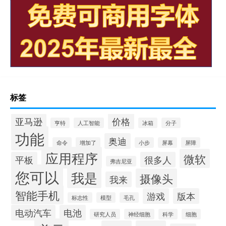
标签
亚马逊
价格
亨特
人工智能
冰箱
分子
功能
奥迪
命令
增加了
小步
屏幕
屏障
应用程序
微软
平板
很多人
弗吉尼亚
您可以
我是
摄像头
我来
智能手机
游戏
版本
标志性
模型
毛孔
电动汽车
电池
研究人员
神经细胞
科学
细胞