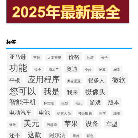
标签
亚马逊
价格
亨特
人工智能
冰箱
分子
功能
奥迪
命令
增加了
小步
屏幕
屏障
应用程序
微软
平板
很多人
弗吉尼亚
您可以
我是
摄像头
我来
智能手机
游戏
版本
标志性
模型
毛孔
电动汽车
电池
研究人员
神经细胞
科学
细胞
美元
苹果
设备
车型
细致
胰腺癌
这款
还不
阿尔法
隆德
颜色