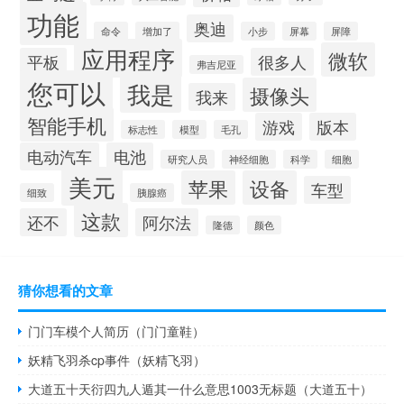
功能
奥迪
命令
增加了
小步
屏幕
屏障
应用程序
微软
平板
很多人
弗吉尼亚
您可以
我是
摄像头
我来
智能手机
游戏
版本
标志性
模型
毛孔
电动汽车
电池
研究人员
神经细胞
科学
细胞
美元
苹果
设备
车型
细致
胰腺癌
这款
还不
阿尔法
隆德
颜色
猜你想看的文章
门门车模个人简历（门门童鞋）
妖精飞羽杀cp事件（妖精飞羽）
大道五十天衍四九人遁其一什么意思1003无标题（大道五十）