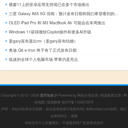
视窗11上的安卓应用支持现已在多个市场推出
三星 Galaxy A55 5G 传闻：预计发布日期和我们希望看到的内容
OLED iPad Pro 和 M3 MacBook Air 可能会在本周推出
Windows 11获得微软Copilot插件和更多AI升级
姜gary宣布退出rm（姜gary宣布结婚）
奥迪 Q6 e-tron 终于有了正式发布日期
低迷的全球个人电脑市场 苹果仍是亮点
Copyright © 2012 - 2026
股市知多少
Powered by
网站分类目录
|
精选推荐文章
|
网
站地图
|
疑难解答
桂ICP备11006735号
声明：本站内容来自互联网，如信息有错误可发邮件到f_fb#foxmail.com说明，我们
会及时纠正，谢谢
本站仅为个人兴趣爱好，不接盈利性广告及商业合作