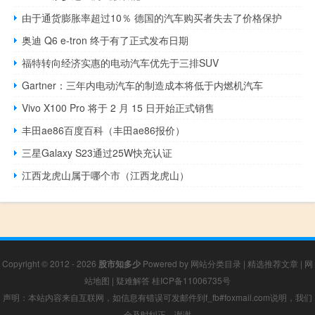
由于通货膨胀率超过10％ 德国的汽车购买者失去了价格保护
奥迪 Q6 e-tron 终于有了正式发布日期
福特转向经济实惠的电动汽车优先于三排SUV
Gartner：三年内电动汽车的制造成本将低于内燃机汽车
Vivo X100 Pro 将于 2 月 15 日开始正式销售
丰田ae86百度百科（丰田ae86报价）
三星Galaxy S23通过25W快充认证
江西龙虎山属于哪个市（江西龙虎山）
Copyright © 2012 - 2026
股市知多少
Powered by
网站分类目录
|
精选推荐文章
|
网
站地图
|
疑难解答
桂ICP备11006735号
声明：本站内容来自互联网，如信息有错误可发邮件到f_fb#foxmail.com说明，我们
会及时纠正，谢谢