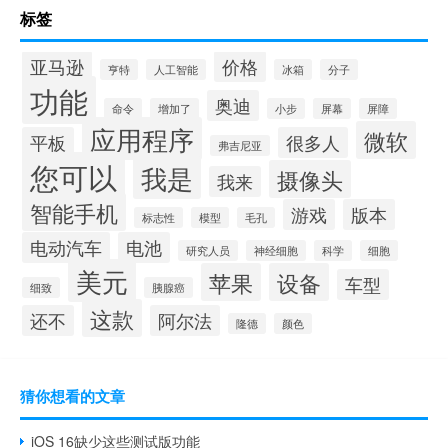
标签
亚马逊
价格
亨特
人工智能
冰箱
分子
功能
奥迪
命令
增加了
小步
屏幕
屏障
应用程序
微软
平板
很多人
弗吉尼亚
您可以
我是
摄像头
我来
智能手机
游戏
版本
标志性
模型
毛孔
电动汽车
电池
研究人员
神经细胞
科学
细胞
美元
苹果
设备
车型
细致
胰腺癌
这款
还不
阿尔法
隆德
颜色
猜你想看的文章
iOS 16缺少这些测试版功能