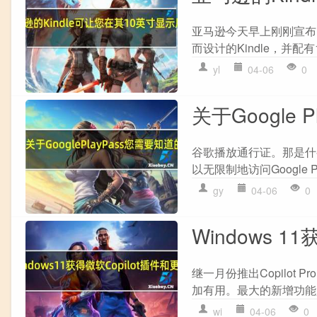
亚马逊今天早上刚刚宣布了
而设计的Kindle，并配有10.
yl
04-06
0
关于Google 
谷歌播放通行证。那是什么，
以无限制地访问Google
gy
04-06
0
Windows 1
继一月份推出Copilot 
加有用。最大的新增功能是
wi
04-06
0