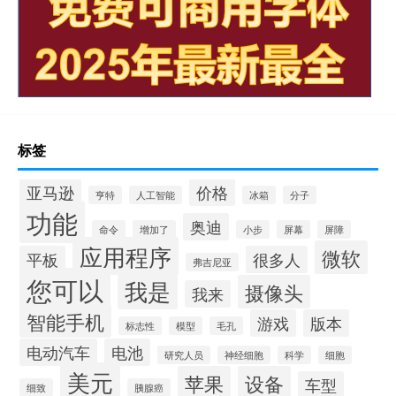
标签
亚马逊
价格
亨特
人工智能
冰箱
分子
功能
奥迪
命令
增加了
小步
屏幕
屏障
应用程序
微软
平板
很多人
弗吉尼亚
您可以
我是
摄像头
我来
智能手机
游戏
版本
标志性
模型
毛孔
电动汽车
电池
研究人员
神经细胞
科学
细胞
美元
苹果
设备
车型
细致
胰腺癌