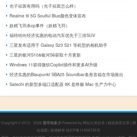
光子祛斑有用吗（光子祛斑怎么样）
Realme 9i 5G Soulful Blue颜色变体宣布
妖精飞羽杀cp事件（妖精飞羽）
福特转向经济实惠的电动汽车优先于三排SUV
三星发布适用于 Galaxy S23 S21 等机型的相机助手
三星的银河S10&银河S6获取十月更新
Windows 11获得微软Copilot插件和更多AI升级
经济实惠的Blaupunkt SBA25 Soundbar条形音箱在市场推出
Satechi 的新型多端口适配器 8K 是终极 Mac 生产力中心
Copyright © 2012 - 2026
股市知多少
Powered by
网站分类目录
|
精选推荐文章
|
网
站地图
|
疑难解答
桂ICP备11006735号