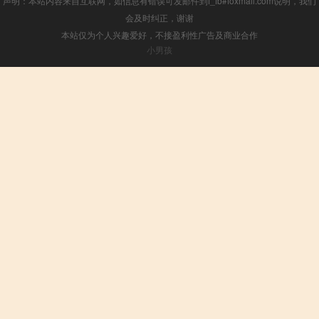
声明：本站内容来自互联网，如信息有错误可发邮件到f_fb#foxmail.com说明，我们
会及时纠正，谢谢
本站仅为个人兴趣爱好，不接盈利性广告及商业合作
小男孩