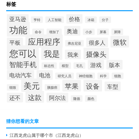
标签
亚马逊
价格
亨特
人工智能
冰箱
分子
功能
奥迪
命令
增加了
小步
屏幕
屏障
应用程序
微软
平板
很多人
弗吉尼亚
您可以
我是
摄像头
我来
智能手机
游戏
版本
标志性
模型
毛孔
电动汽车
电池
研究人员
神经细胞
科学
细胞
美元
苹果
设备
车型
细致
胰腺癌
这款
还不
阿尔法
隆德
颜色
猜你想看的文章
江西龙虎山属于哪个市（江西龙虎山）