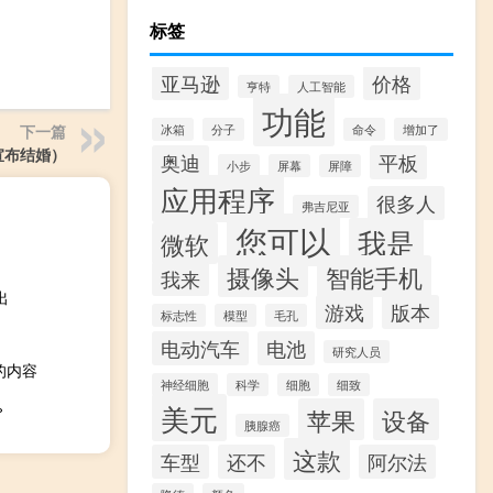
标签
亚马逊
价格
亨特
人工智能
功能
下一篇
冰箱
分子
命令
增加了
y宣布结婚）
奥迪
平板
小步
屏幕
屏障
应用程序
很多人
弗吉尼亚
您可以
我是
微软
摄像头
智能手机
我来
出
游戏
版本
标志性
模型
毛孔
电动汽车
电池
研究人员
到的内容
神经细胞
科学
细胞
细致
%
美元
苹果
设备
胰腺癌
这款
车型
还不
阿尔法