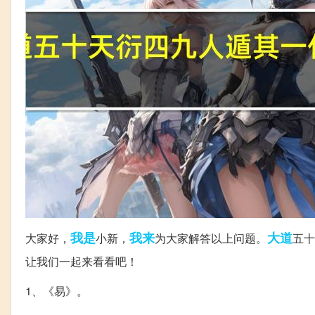
我是
我来
大道
大家好，
小新，
为大家解答以上问题。
五十
让我们一起来看看吧！
1、《易》。