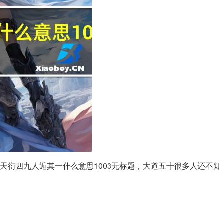
天衍四九人遁其一什么意思1003无标题，大道五十很多人还不