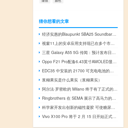
隆德
颜色
猜你想看的文章
经济实惠的Blaupunkt SBA25 Soundbar条形音箱在市场推出
视窗11上的安卓应用支持现已在多个市场推出
三星 Galaxy A55 5G 传闻：预计发布日期和我们希望看到的内容
Oppo F21 Pro配备6.43英寸AMOLED显示屏
EDC35 中安装的 21700 可充电电池的容量现在也可作为独立电池使用
浆糊果实是什么果实（浆糊果实）
阿尔法·罗密欧的 Milano 终于有了正式的发布日期
Ringbrothers 在 SEMA 展示了高马力的构建
科学家开发出创新的磁性凝胶 可使糖尿病伤口愈合速度加快三倍
Vivo X100 Pro 将于 2 月 15 日开始正式销售