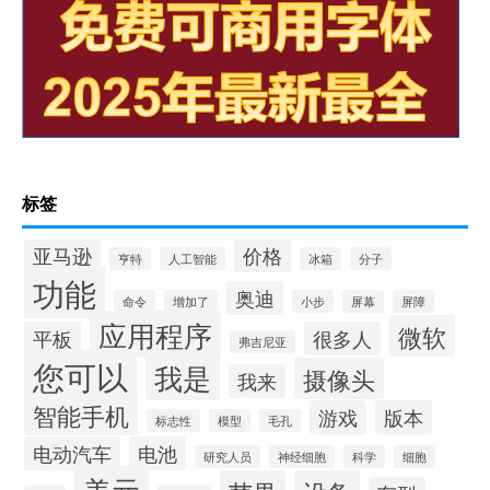
标签
亚马逊
价格
亨特
人工智能
冰箱
分子
功能
奥迪
命令
增加了
小步
屏幕
屏障
应用程序
微软
平板
很多人
弗吉尼亚
您可以
我是
摄像头
我来
智能手机
游戏
版本
标志性
模型
毛孔
电动汽车
电池
研究人员
神经细胞
科学
细胞
美元